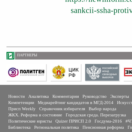
sankcii-ssha-proti
ПАРТНЕРЫ
Новости
Аналитика
Комментарии
Руководство
Эксперты
Компетенции
Медиарейтинг кандидатов в МГД-2014
Искусс
Присп Weekly
Справочник избирателя
Выбор народа
ЖКХ. Реформа и состояние
Городская среда. Перезагрузка
Политические юристы
Quizer ПРИСП 2.0
Госдума-2016
#Ч
Библиотека
Региональная политика
Пенсионная реформа
Го