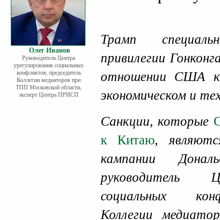
Трамп специал
Олег Иванов
привилегии Гонконг
Руководитель Центра
урегулирования социальных
конфликтов, председатель
отношении США к
Коллегии медиаторов при
ТПП Московской области,
экономическом и те
эксперт Центра ПРИСП
Санкции, которые
к Китаю
, являютс
кампании Донал
руководитель Ц
социальных конф
Коллегии медиато