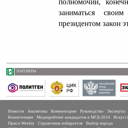
полномочий, конеч
заниматься свои
президентом закон э
ПАРТНЕРЫ
Новости
Аналитика
Комментарии
Руководство
Эксперты
Компетенции
Медиарейтинг кандидатов в МГД-2014
Искусс
Присп Weekly
Справочник избирателя
Выбор народа