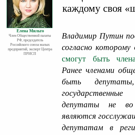
каждому своя «
Елена Мильто
Владимир Путин под
Член Общественной палаты
РФ, председатель
Российского союза малых
согласно которому
предприятий, эксперт Центра
ПРИСП
смогут быть член
Ранее членами общ
быть депутаты
государственны
депутаты не во 
являются госслужащ
депутатам в рег