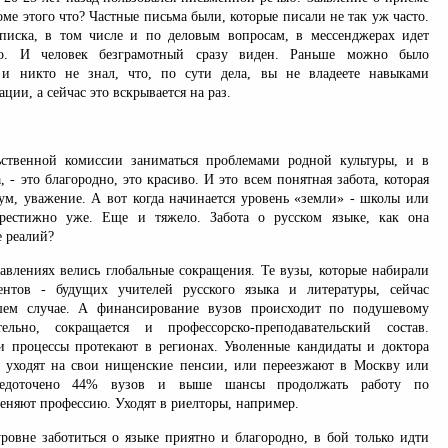
роме этого что? Частные письма были, которые писали не так уж часто.
писка, в том числе и по деловым вопросам, в мессенджерах идет
но. И человек безграмотный сразу виден. Раньше можно было
, и никто не знал, что, по сути дела, вы не владеете навыками
ции, а сейчас это вскрывается на раз.
ьственной комиссии заниматься проблемами родной культуры, и в
, - это благородно, это красиво. И это всем понятная забота, которая
ум, уважение. А вот когда начинается уровень «земли» - школы или
престижно уже. Еще и тяжело. Забота о русском языке, как она
е реалий?
равлениях велись глобальные сокращения. Те вузы, которые набирали
ентов - будущих учителей русского языка и литературы, сейчас
ем случае. А финансирование вузов происходит по подушевому
ельно, сокращается и профессорско-преподавательский состав.
и процессы протекают в регионах. Уволенные кандидаты и доктора
 уходят на свои нищенские пенсии, или переезжают в Москву или
средоточено 44% вузов и выше шансы продолжать работу по
еняют профессию. Уходят в риелторы, например.
ровне заботиться о языке приятно и благородно, в бой только идти