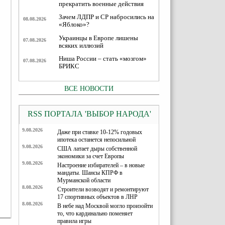
прекратить военные действия
Зачем ЛДПР и СР набросились на
08.08.2026
«Яблоко»?
Украинцы в Европе лишены
07.08.2026
всяких иллюзий
Ниша России – стать «мозгом»
07.08.2026
БРИКС
ВСЕ НОВОСТИ
RSS ПОРТАЛА 'ВЫБОР НАРОДА'
9.08.2026
Даже при ставке 10-12% годовых
ипотека останется непосильной
9.08.2026
США латает дыры собственной
экономики за счет Европы
9.08.2026
Настроение избирателей – в новые
мандаты. Шансы КПРФ в
Мурманской области
8.08.2026
Строители возводят и ремонтируют
17 спортивных объектов в ЛНР
8.08.2026
В небе над Москвой могло произойти
то, что кардинально поменяет
правила игры