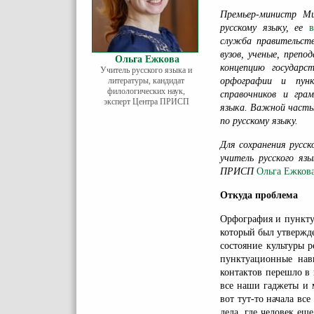
Премьер-министр Ми
русскому языку, ее
служба правительств
вузов, ученые, преп
Ольга Ежкова
концепцию государст
Учитель русского языка и
литературы, кандидат
орфографии и пунк
филологических наук,
справочников и гра
эксперт Центра ПРИСП
языка. Важной часть
по русскому языку.
Для сохранения русск
учитель русского яз
ПРИСП
Ольга Ежков
Откуда проблема
Орфография и пунктуа
который был утвержде
состояние культуры р
пунктуационные нав
контактов перешло в
все наши гаджеты и 
вот тут-то начала вс
дела, где человек ещ