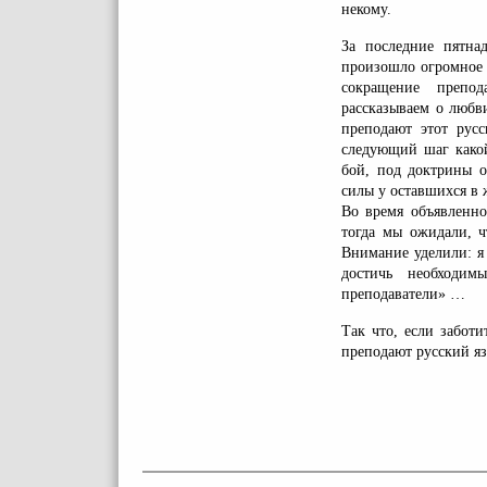
некому.
За последние пятна
произошло огромное 
сокращение препо
рассказываем о любв
преподают этот русс
следующий шаг какой
бой, под доктрины о
силы у оставшихся в
Во время объявленно
тогда мы ожидали, ч
Внимание уделили: я 
достичь необходим
преподаватели» …
Так что, если заботи
преподают русский яз