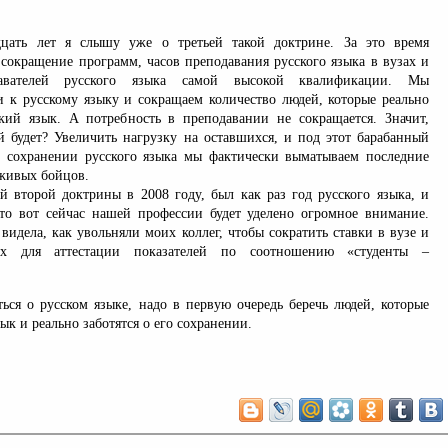
дцать лет я слышу уже о третьей такой доктрине. За это время
сокращение программ, часов преподавания русского языка в вузах и
давателей русского языка самой высокой квалификации. Мы
и к русскому языку и сокращаем количество людей, которые реально
кий язык. А потребность в преподавании не сокращается. Значит,
 будет? Увеличить нагрузку на оставшихся, и под этот барабанный
 сохранении русского языка мы фактически выматываем последние
 живых бойцов.
й второй доктрины в 2008 году, был как раз год русского языка, и
то вот сейчас нашей профессии будет уделено огромное внимание.
видела, как увольняли моих коллег, чтобы сократить ставки в вузе и
ых для аттестации показателей по соотношению «студенты –
ться о русском языке, надо в первую очередь беречь людей, которые
ык и реально заботятся о его сохранении.