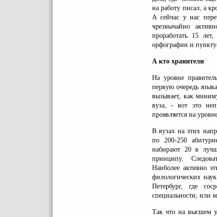
на работу писал, а к
А сейчас у нас пере
чрезвычайно актив
проработать 15 лет
орфографии и пунктуа
А кто хранители
На уровне правител
первую очередь языка
вызывает, как миним
вуза, - вот это не
проявляется на уровн
В вузах на этих нап
по 200-250 абитури
набирают 20 в лучш
принципу. Следоват
Наиболее активно эт
филологических наук
Петербург, где со
специальности, или м
Так что на высшем у