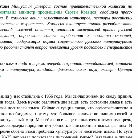
хаил Мишустин утвердил состав правительственной комиссии по
возглавил министр просвещения Сергей Кравцов
, сообщила пресс-
а. В комиссию вошли заместители министров, ректоры российских
одаватели и журналисты. Комиссия планирует начать разрабатывать
венной языковой политики, заняться экспертизой правил русской
туации, определять единые требования к созданию словарей,
мматик, содержащих нормы современного русского литературного
ю работы станет вопрос повышения уровня подготовки специалистов
ого языка надо в первую очередь сохранить преподавателей, считает
ыка и литературы, кандидат филологических наук, эксперт Центра
а
.
ция у нас стабильна с 1956 года. Мы сейчас живем по своду правил,
н тогда. Здесь нужно различать две вещи: есть состояние языка и есть
ечи носителей языка. Сейчас ситуация такая, что орфографические и
ыки необходимы, потому что большое количество наших связей и
 виртуальный мир. Мы сейчас все чаще используем письменную речь,
мессенджеры породили потребность в письменных высказываниях. И
е резче обозначаться проблема культуры речи носителей языка. По сути
е 20-25 лет назад пользовался письменной речью? Заявление о приеме