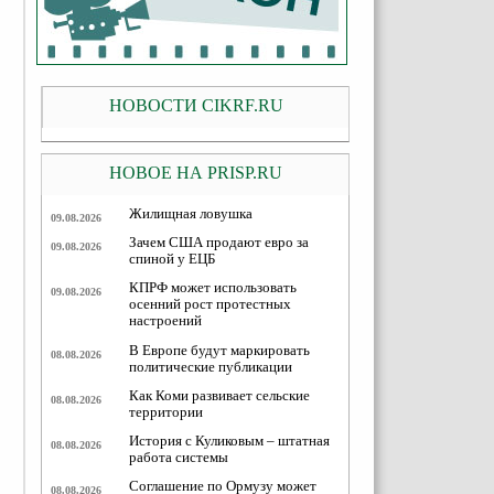
НОВОСТИ CIKRF.RU
НОВОЕ НА PRISP.RU
Жилищная ловушка
09.08.2026
Зачем США продают евро за
09.08.2026
спиной у ЕЦБ
КПРФ может использовать
09.08.2026
осенний рост протестных
настроений
В Европе будут маркировать
08.08.2026
политические публикации
Как Коми развивает сельские
08.08.2026
территории
История с Куликовым – штатная
08.08.2026
работа системы
Соглашение по Ормузу может
08.08.2026