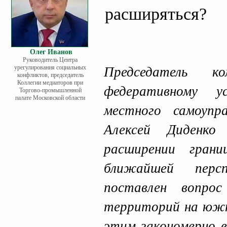
расширяться?
Олег Иванов
Руководитель Центра
урегулирования социальных
Председатель 
конфликтов, председатель
Коллегии медиаторов при
федеративному у
Торгово-промышленной
палате Московской области
местного самоупр
Алексей Диденко
расширении гран
ближайшей пер
поставлен вопро
территорий на южно
этим закономерно в