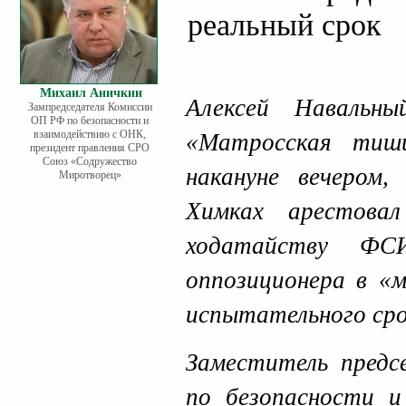
реальный срок
Михаил Аничкин
Алексей Навальн
Зампредседателя Комиссии
ОП РФ по безопасности и
взаимодействию с ОНК,
«Матросская тиши
президент правления СРО
Союз «Содружество
накануне вечером,
Миротворец»
Химках арестова
ходатайству ФС
оппозиционера в «
испытательного сро
Заместитель пред
по безопасности 