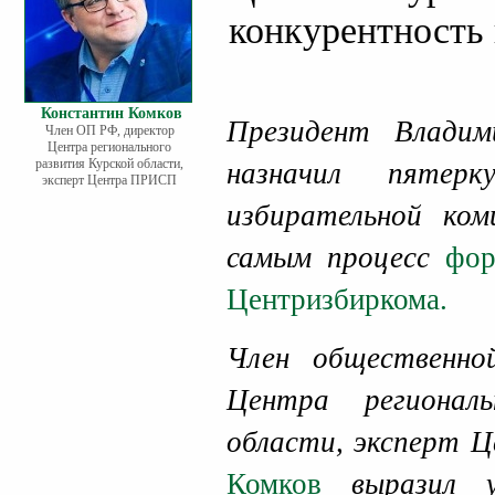
конкурентность
Константин Комков
Президент Влади
Член ОП РФ, директор
Центра регионального
развития Курской области,
назначил пятерк
эксперт Центра ПРИСП
избирательной ко
самым процесс
фор
Центризбиркома.
Член общественн
Центра регионал
области, эксперт
Комков
выразил у