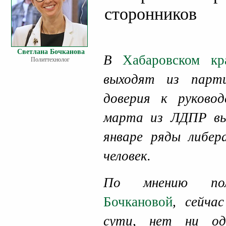
сторонников
Светлана Бочканова
В
Хабаровском кр
Политтехнолог
выходят из парт
доверия к руково
марта из ЛДПР вы
январе ряды либер
человек.
По мнению по
Бочкановой
, сейча
сути, нет ни од