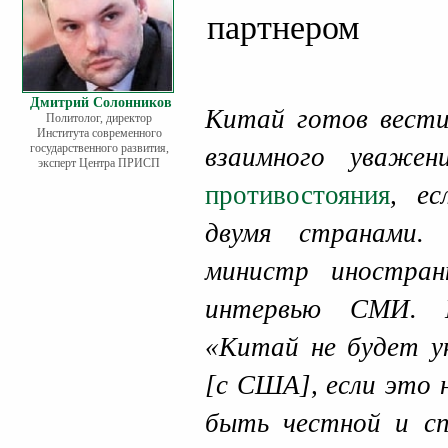
партнером
Дмитрий Солонников
Китай готов вести
Политолог, директор
Института современного
государственного развития,
взаимного уваже
эксперт Центра ПРИСП
противостояния
, е
двумя странами.
министр иностра
интервью СМИ. 
«Китай не будет у
[с США], если это 
быть честной и сп