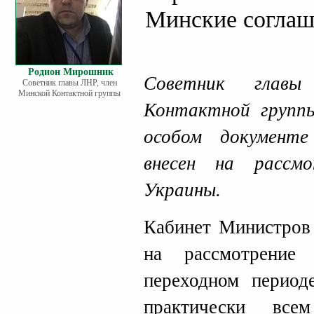
Минские соглаш
Родион Мирошник
Советник глав
Советник главы ЛНР, член
Минской Контактной группы
Контактной груп
особом документ
внесен на рассм
Украины.
Кабинет Министров
на рассмотрение
переходном период
практически все