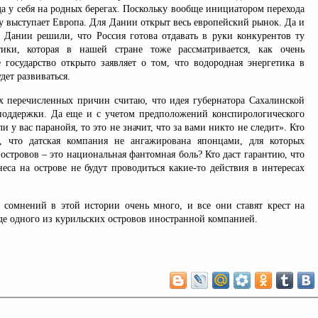
а у себя на родных берегах. Поскольку вообще инициатором перехода
у выступает Европа. Для Дании открыт весь европейский рынок. Да и
 в Дании решили, что Россия готова отдавать в руки конкурентов ту
тики, которая в нашей стране тоже рассматривается, как очень
 государство открыто заявляет о том, что водородная энергетика в
дет развиваться.
х перечисленных причин считаю, что идея губернатора Сахалинской
поддержки. Да еще и с учетом предположений конспирологического
ли у вас паранойя, то это не значит, что за вами никто не следит». Кто
ь, что датская компания не ангажирована японцами, для которых
островов – это национальная фантомная боль? Кто даст гарантию, что
еса на острове не будут проводиться какие-то действия в интересах
 сомнений в этой истории очень много, и все они ставят крест на
де одного из курильских островов иностранной компанией.