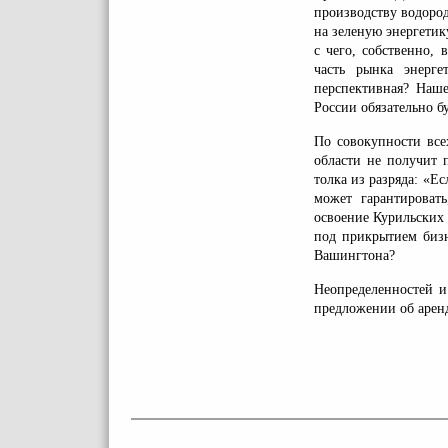
производству водород
на зеленую энергетик
с чего, собственно,
часть рынка энерге
перспективная? Наше
России обязательно бу
По совокупности все
области не получит 
толка из разряда: «Ес
может гарантироват
освоение Курильских 
под прикрытием бизн
Вашингтона?
Неопределенностей и
предложении об арен