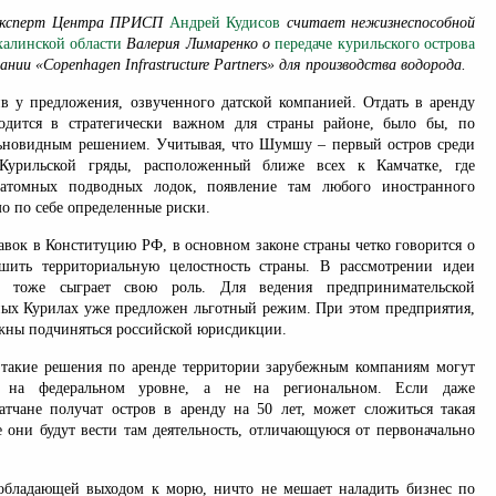
 эксперт Центра ПРИСП
Андрей Кудисов
считает нежизнеспособной
халинской области
Валерия Лимаренко о
передаче курильского острова
нии «Copenhagen Infrastructure Partners» для производства водорода.
в у предложения, озвученного датской компанией. Отдать в аренду
ходится в стратегически важном для страны районе, было бы, по
ьновидным решением. Учитывая, что Шумшу – первый остров среди
Курильской гряды, расположенный ближе всех к Камчатке, где
 атомных подводных лодок, появление там любого иностранного
мо по себе определенные риски.
авок в Конституцию РФ, в основном законе страны четко говорится о
шить территориальную целостность страны. В рассмотрении идеи
о тоже сыграет свою роль. Для ведения предпринимательской
ых Курилах уже предложен льготный режим. При этом предприятия,
лжны подчиняться российской юрисдикции.
 такие решения по аренде территории зарубежным компаниям могут
о на федеральном уровне, а не на региональном. Если даже
атчане получат остров в аренду на 50 лет, может сложиться такая
е они будут вести там деятельность, отличающуюся от первоначально
обладающей выходом к морю, ничто не мешает наладить бизнес по