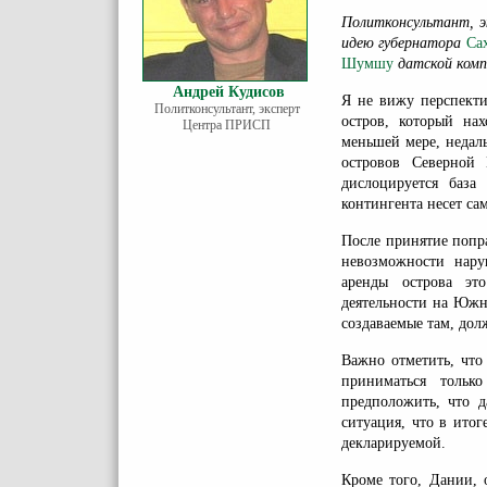
Политконсультант,
идею губернатора
Са
Шумшу
датской компа
Андрей Кудисов
Я не вижу перспекти
Политконсультант, эксперт
остров, который на
Центра ПРИСП
меньшей мере, недал
островов Северной 
дислоцируется база
контингента несет са
После принятие попр
невозможности нару
аренды острова эт
деятельности на Южн
создаваемые там, до
Важно отметить, что
приниматься тольк
предположить, что д
ситуация, что в итог
декларируемой.
Кроме того, Дании, 