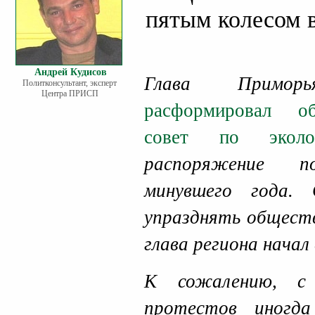
пятым колесом в
Андрей Кудисов
Глава Примор
Политконсультант, эксперт
Центра ПРИСП
расформировал о
совет по эколо
распоряжение п
минувшего года.
упразднять общест
глава региона начал 
К сожалению, с 
протестов иногд