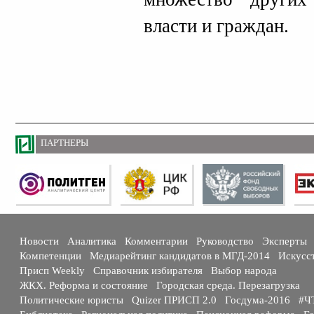
власти и граждан.
ПАРТНЕРЫ
Новости
Аналитика
Комментарии
Руководство
Эксперты
Компетенции
Медиарейтинг кандидатов в МГД-2014
Искусс
Присп Weekly
Справочник избирателя
Выбор народа
ЖКХ. Реформа и состояние
Городская среда. Перезагрузка
Политические юристы
Quizer ПРИСП 2.0
Госдума-2016
#Ч