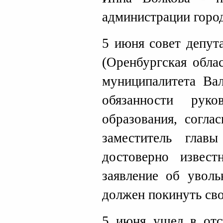
администрации город
5 июня совет депут
(Оренбургская обла
муниципалитета Ва
обязанности руко
образования, согла
заместитель глав
достоверно извес
заявление об уволь
должен покинуть сво
5 июня ушел в отс