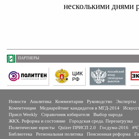
несколькими днями р
ПАРТНЕРЫ
Новости
Аналитика
Комментарии
Руководство
Эксперты
Компетенции
Медиарейтинг кандидатов в МГД-2014
Искусс
Присп Weekly
Справочник избирателя
Выбор народа
ЖКХ. Реформа и состояние
Городская среда. Перезагрузка
Политические юристы
Quizer ПРИСП 2.0
Госдума-2016
#Ч
Библиотека
Региональная политика
Пенсионная реформа
Го