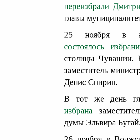
переизбрали Дмитр
главы муниципалитет
25 ноября в ад
состоялось избран
столицы Чувашии. К
заместитель минист
Денис Спирин.
В тот же день г
избрана
заместител
думы Эльвира Бугай
26 ноября в Волжс