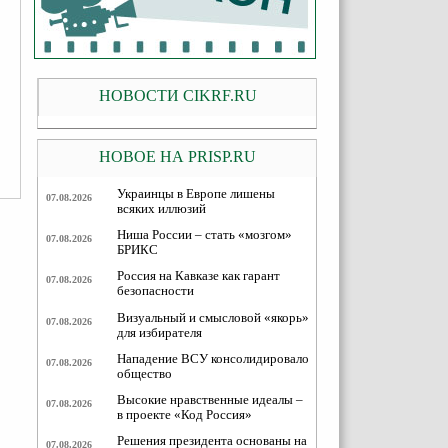
НОВОСТИ CIKRF.RU
НОВОЕ НА PRISP.RU
Украинцы в Европе лишены
07.08.2026
всяких иллюзий
Ниша России – стать «мозгом»
07.08.2026
БРИКС
Россия на Кавказе как гарант
07.08.2026
безопасности
Визуальный и смысловой «якорь»
07.08.2026
для избирателя
Нападение ВСУ консолидировало
07.08.2026
общество
Высокие нравственные идеалы –
07.08.2026
в проекте «Код Россия»
Решения президента основаны на
07.08.2026