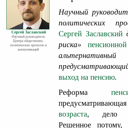
Научный руководит
политических пр
Сергей Заславский
Сергей Заславский
Научный руководитель
Центра общественно-
риска»
пенсионно
политических проектов и
коммуникаций
альтернат
предусматривающ
выход на пенсию
.
Реформа
пен
предусматривающ
возраста
, дело п
Решенное потому,