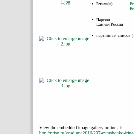
Ре
Регион(ы)
Ке
Партия:
Единая Россия
партийный список (
View the embedded image gallery online at:
http://prisp.ru/gosduma2016/297-evtushenko-iri