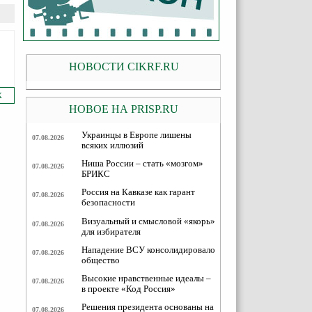
НОВОСТИ CIKRF.RU
Х
НОВОЕ НА PRISP.RU
Украинцы в Европе лишены
07.08.2026
всяких иллюзий
Ниша России – стать «мозгом»
07.08.2026
БРИКС
Россия на Кавказе как гарант
07.08.2026
безопасности
Визуальный и смысловой «якорь»
07.08.2026
для избирателя
Нападение ВСУ консолидировало
07.08.2026
общество
Высокие нравственные идеалы –
07.08.2026
в проекте «Код Россия»
Решения президента основаны на
07.08.2026