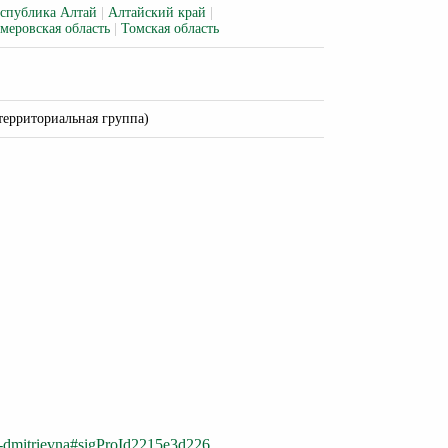
спублика Алтай
|
Алтайский край
|
меровская область
|
Томская область
территориальная группа)
na-dmitrievna#sigProId2215e3d226