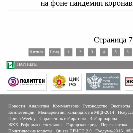
на фоне пандемии коронав
Страница 7
В начало
Назад
1
2
3
4
5
6
ПАРТНЕРЫ
Новости
Аналитика
Комментарии
Руководство
Эксперты
Компетенции
Медиарейтинг кандидатов в МГД-2014
Искусс
Присп Weekly
Справочник избирателя
Выбор народа
ЖКХ. Реформа и состояние
Городская среда. Перезагрузка
Политические юристы
Quizer ПРИСП 2.0
Госдума-2016
#Ч