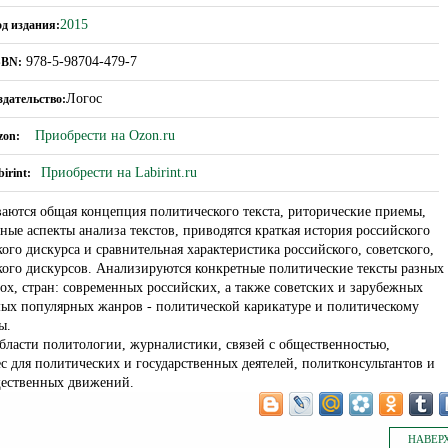
2015
од издания:
978-5-98704-479-7
SBN:
Логос
здательство:
Приобрести на Ozon.ru
zon:
Приобрести на Labirint.ru
birint:
аются общая концепция политического текста, риторические приемы,
ные аспекты анализа текстов, приводятся краткая история российского
ого дискурса и сравнительная характеристика российского, советского,
кого дискурсов. Анализируются конкретные политические тексты разных
ох, стран: современных российских, а также советских и зарубежных
амых популярных жанров - политической карикатуре и политическому
ы.
бласти политологии, журналистики, связей с общественностью,
 для политических и государственных деятелей, политконсультантов и
щественных движений.
НАВЕР