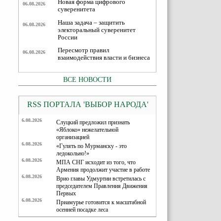
Новая форма цифрового
06.08.2026
суверенитета
Наша задача – защитить
06.08.2026
электоральный суверенитет
России
Пересмотр правил
06.08.2026
взаимодействия власти и бизнеса
ВСЕ НОВОСТИ
RSS ПОРТАЛА 'ВЫБОР НАРОДА'
6.08.2026
Слуцкий предложил признать
«Яблоко» нежелательной
организацией
6.08.2026
«Гулять по Мурманску - это
ледокольно!»
6.08.2026
МПА СНГ исходит из того, что
Армения продолжит участие в работе
6.08.2026
Врио главы Удмуртии встретилась с
председателем Правления Движения
Первых
6.08.2026
Приамурье готовится к масштабной
осенней посадке леса