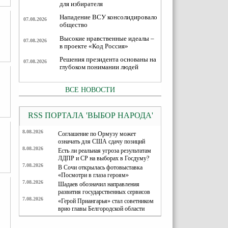
для избирателя
Нападение ВСУ консолидировало
07.08.2026
общество
Высокие нравственные идеалы –
07.08.2026
в проекте «Код Россия»
Решения президента основаны на
07.08.2026
глубоком понимании людей
ВСЕ НОВОСТИ
RSS ПОРТАЛА 'ВЫБОР НАРОДА'
8.08.2026
Соглашение по Ормузу может
означать для США сдачу позиций
8.08.2026
Есть ли реальная угроза результатам
ЛДПР и СР на выборах в Госдуму?
7.08.2026
В Сочи открылась фотовыставка
«Посмотри в глаза героям»
7.08.2026
Шадаев обозначил направления
развития государственных сервисов
7.08.2026
«Герой Приангарья» стал советником
врио главы Белгородской области