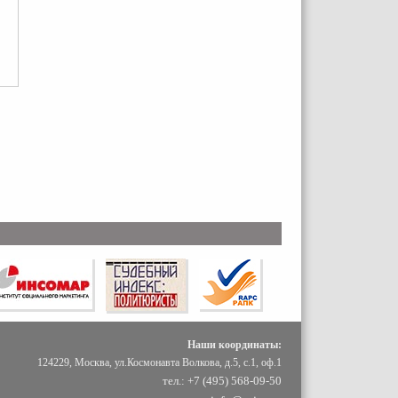
Наши координаты:
124229, Москва, ул.Космонавта Волкова, д.5, с.1, оф.1
тел.: +7 (495) 568-09-50