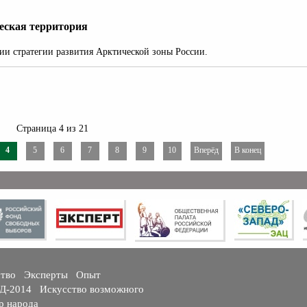
ческая территория
и стратегии развития Арктической зоны России.
Страница 4 из 21
4
5
6
7
8
9
10
Вперёд
В конец
ство
Эксперты
Опыт
ГД-2014
Искусство возможного
р народа