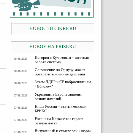
НОВОСТИ CIKRF.RU
НОВОЕ НА PRISP.RU
История с Куликовым – штатная
08.08.2026
работа системы
Соглашение по Ормузу может
08.08.2026
прекратить военные действия
Зачем ЛДПР и СР набросились на
08.08.2026
«Яблоко»?
Украинцы в Европе лишены
07.08.2026
всяких иллюзий
Ниша России – стать «мозгом»
07.08.2026
БРИКС
Россия на Кавказе как гарант
07.08.2026
безопасности
Визуальный и смысловой «якорь»
07.08.2026