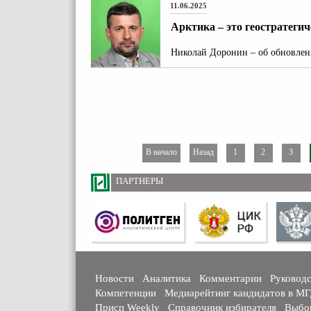
11.06.2025
Арктика – это геостратеги
Николай Доронин – об обновлени
В начало
Назад
1
2
3
ПАРТНЕРЫ
Новости
Аналитика
Комментарии
Руковод
Компетенции
Медиарейтинг кандидатов в М
Присп Weekly
Справочник избирателя
Выбо