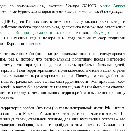
сперт по коммуникациям, эксперт Центра ПРИСП
Алёна Август
ть тему Курильских островов равнозначно политической спекуляции.
ЛДПР Сергей Иванов внес в нижнюю палату законопроект, который
в действие любого правового акта, делающего возможным отторжение
ториальной принадлежности островов
активно
обсуждают и на
е
. На Сахалине еще в ноябре 2018 года был начат сбор подписей
нии Курильских островов.
ев это именно хайп (попытки региональных политиков спекулировать
им. ред.), потому что региональным политикам всегда интересно
ую тему. Это гораздо проще, чем решать проблемы больных детей,
 зарплат. Тема территориальной принадлежности части нашей страны
многие пытаются паразитировать на ней. Почему им так удобно это
в наших гражданах еще велика сила державности. Мы привыкли себя
жавой, в каком бы времени мы ни жили, как бы ни было нам сложно.
ния в сторону отделения наших территорий и изменения границ у
дование.
 территория особая. Это нам (жителям центральной части РФ – прим.
Россия – это Москва. А для них этот регион находится далеко. На
и живут своей, отдельной жизнью, для них Курильские острова – это
еддверии выборов, которые пройдут в том числе на Сахалине и
риях, конечно, депутаты будут активизировать эту тему. Очень