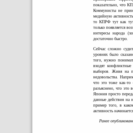
показательно, что К
Коммунисты не прини
медийную активность,
то КПРФ тут как тут
только появляется во
интересы народа (х
достаточно быстро.
Сейчас сложно суди
уровнях было сказано
того, нужно понимат
входят конфликтные
выборов. Живя на п
недовольства. Напри
что это тоже как-то
разъяснено, что это 
Япония просто перед
данные действия на 
пример того, в како
активность начинаетс
Ранее опубликован