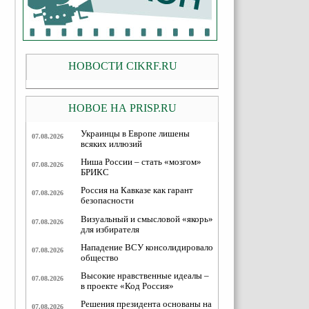
НОВОСТИ CIKRF.RU
НОВОЕ НА PRISP.RU
Украинцы в Европе лишены
07.08.2026
всяких иллюзий
Ниша России – стать «мозгом»
07.08.2026
БРИКС
Россия на Кавказе как гарант
07.08.2026
безопасности
Визуальный и смысловой «якорь»
07.08.2026
для избирателя
Нападение ВСУ консолидировало
07.08.2026
общество
Высокие нравственные идеалы –
07.08.2026
в проекте «Код Россия»
Решения президента основаны на
07.08.2026