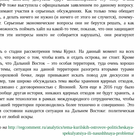
ПРФ тоже выступила с официальным заявлением по данному вопросу.
мают участия в серьезных обсуждениях. Как только тема обещает
 а делать ничего не нужно (и ничего от этого не случится), почему-
. Серьезные экономические вопросы они не берутся решать, а как
зможность поймать хайп на какой-то теме, показав, что они защищают
отя эти интересы никто не собирается нарушать), они реагируют
ть о стадии рассмотрения темы Курил. На данный момент на всех
, что вопрос о том, чтобы взять и отдать острова, не стоит. Кроме
ь, что Дальний Восток – это особая территория, туда очень хорошо
 темы, ситуация на данной территории разогрета вторыми турами
ороховой бочке, люди привыкают искать повод для дискуссии и
мер, там широко обсуждалась тема якобы хранения ядерных отходов,
 связано с договоренностью с Японией. Хотя еще в 2016 году было
вообще другая история, никаких ядерных отходов не будут хранить, а
ает нам технологии в рамках международного сотрудничества, чтобы
нашей территории производились более технично и совершенно. Это
м состоянии находится ситуация на Дальнем Востоке: политическая
я от любой искры.
о на
http://regcomment.ru/analytics/tema-kurilskih-ostrovov-politicheskaya-
spekulyatsiya-ili-nasushhnaya-problema/