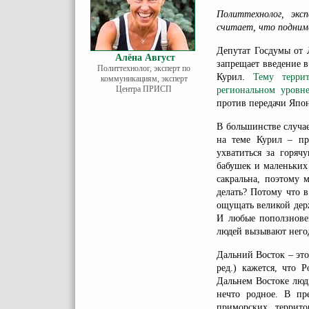
Политтехнолог, эк
считает, что поднима
Депутат Госдумы от 
Алёна Август
запрещает введение 
Политтехнолог, эксперт по
Курил.
Тему терри
коммуникациям, эксперт
Центра ПРИСП
региональном уровн
против передачи Япо
В большинстве случа
на теме Курил – пр
ухватиться за горяч
бабушек и маленьких
сакральна, поэтому 
делать? Потому что 
ощущать великой дер
И любые поползнове
людей вызывают него
Дальний Восток – это
ред.) кажется, что 
Дальнем Востоке люд
нечто родное. В пр
приморских террито