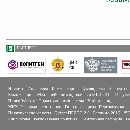
ПАРТНЕРЫ
Новости
Аналитика
Комментарии
Руководство
Эксперты
Компетенции
Медиарейтинг кандидатов в МГД-2014
Искусс
Присп Weekly
Справочник избирателя
Выбор народа
ЖКХ. Реформа и состояние
Городская среда. Перезагрузка
Политические юристы
Quizer ПРИСП 2.0
Госдума-2016
#Ч
Библиотека
Региональная политика
Пенсионная реформа
Го