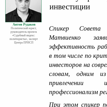
инвестиции
Антон Рудаков
Спикер Совета 
Политический юрист,
руководитель проекта
«Судебный индекс:
Матвиенко зая
политюристы», эксперт
Центра ПРИСП
эффективность ра
в том числе по кри
инвесторов на совр
словам, одним и
привлечении и
профессионализм ре
При этом спикер п