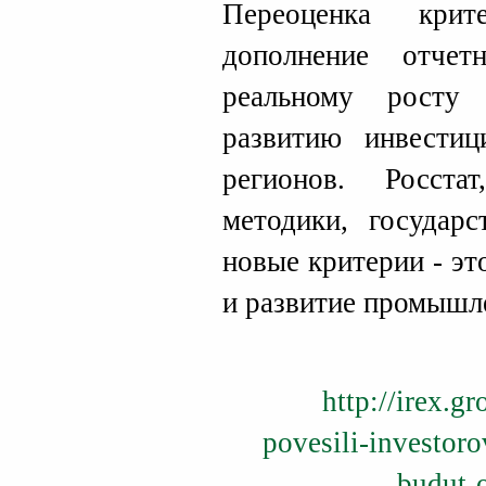
Переоценка крит
дополнение отче
реальному росту
развитию инвестиц
регионов. Росст
методики, государ
новые критерии - эт
и развитие промышл
http://irex.g
povesili-investoro
budut-