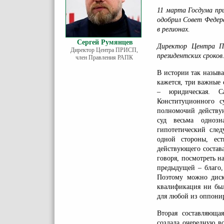
11 марта Госдума пр
одобрил Совет Федер
в регионах.
Сергей Румянцев
Директор Центра 
Директор Центра ПРИСП,
президентских сроков
член Правления РАПК
В истории так называ
кажется, три важные 
– юридическая. Са
Конституционного с
полномочий действу
суд весьма одноз
гипотетический сле
одной стороны, ест
действующего состава
говоря, посмотреть 
предыдущей – благо,
Поэтому можно диску
квалификация ни был
для любой из оппони
Вторая составляющая
создала очередную в