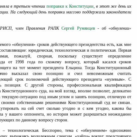
иняла в третьем чтении
поправки к Конституции
, в этот же день их
ации. На следующий день поправки массово поддержали законодатели
ПРИСП, член Правления РАПК
Сергей Румянцев
- об «обнулении»
.
емого «обнуления» сроков действующего президентства есть, как мне
составляющие: юридическая, технологическая и политическая. Первая
мая, пожалуй, спорная, поскольку существует определение
уда от 1998 года по схожему вопросу, который касался сроков
ющего на тот момент президента Ельцина. Тогда Конституционный
начно высказал свою позицию и счел невозможным считать
дующий срок полномочий действующего президента «нулевым». С
ь позиция. С другой стороны, профессиональная квалификация
 Конституционного суда, на мой взгляд, вполне позволит, деликатно
на текущую ситуацию под иным углом и занять позицию, отличную от
 своими собственными решениями Конституционный суд не связан.
тировать на сей счет сколько угодно и с кем угодно, какова бы
а у вашего оппонента, но история может разрешиться неожиданно
рующих по данному вопросу сторон.
 – технологическая. Бесспорно, тема с «обнулением» однозначно
олну, выражаясь молодежным сленгом, «хайпа» вокруг предстоящего