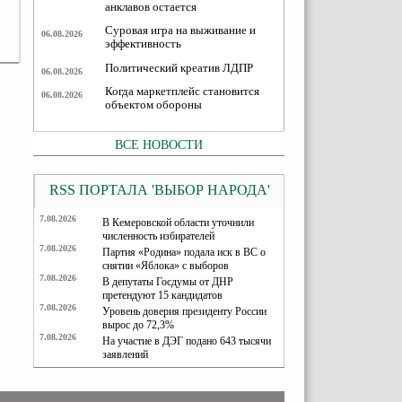
анклавов остается
Суровая игра на выживание и
06.08.2026
эффективность
Политический креатив ЛДПР
06.08.2026
Когда маркетплейс становится
06.08.2026
объектом обороны
ВСЕ НОВОСТИ
RSS ПОРТАЛА 'ВЫБОР НАРОДА'
7.08.2026
В Кемеровской области уточнили
численность избирателей
7.08.2026
Партия «Родина» подала иск в ВС о
снятии «Яблока» с выборов
7.08.2026
В депутаты Госдумы от ДНР
претендуют 15 кандидатов
7.08.2026
Уровень доверия президенту России
вырос до 72,3%
7.08.2026
На участие в ДЭГ подано 643 тысячи
заявлений