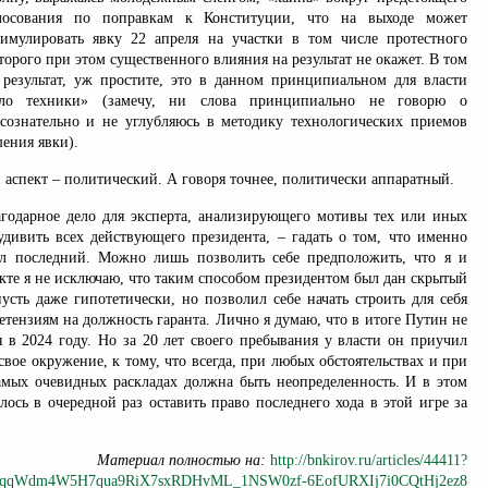
олосования по поправкам к Конституции, что на выходе может
имулировать явку 22 апреля на участки в том числе протестного
оторого при этом существенного влияния на результат не окажет. В том
 результат, уж простите, это в данном принципиальном для власти
ло техники» (замечу, ни слова принципиально не говорю о
сознательно и не углубляюсь в методику технологических приемов
ения явки).
й аспект – политический. А говоря точнее, политически аппаратный.
агодарное дело для эксперта, анализирующего мотивы тех или иных
дивить всех действующего президента, – гадать о том, что именно
ал последний. Можно лишь позволить себе предположить, что я и
екте я не исключаю, что таким способом президентом был дан скрытый
пусть даже гипотетически, но позволил себе начать строить для себя
етензиям на должность гаранта. Лично я думаю, что в итоге Путин не
я в 2024 году. Но за 20 лет своего пребывания у власти он приучил
 свое окружение, к тому, что всегда, при любых обстоятельствах и при
амых очевидных раскладах должна быть неопределенность. И в этом
лось в очередной раз оставить право последнего хода в этой игре за
Материал полностью на:
http://bnkirov.ru/articles/44411?
3qqWdm4W5H7qua9RiX7sxRDHvML_1NSW0zf-6EofURXIj7i0CQtHj2ez8