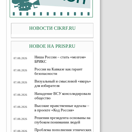
НОВОСТИ CIKRF.RU
НОВОЕ НА PRISP.RU
Ниша России – стать «мозгом»
07.08.2026
БРИКС
Россия на Кавказе как гарант
07.08.2026
безопасности
Визуальный и смысловой «якорь»
07.08.2026
для избирателя
Нападение ВСУ консолидировало
07.08.2026
общество
Высокие нравственные идеалы –
07.08.2026
в проекте «Код Россия»
Решения президента основаны на
07.08.2026
глубоком понимании людей
Проблема пополнения этнических
07.08.2026