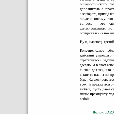
общероссийского г
дополнительно прост
электората, приход к
числе и потому, что
вопросе – это «де
фальсификациях, но 
осуществления повыш
Ну и, наконец, трети
Конечно, самое небл
действий умеющего у
стратегически задум
сделаю. И в этом асп
сигнал для тех, кто 
какие-то планы по пр
будет баллотироватьс
всех, и прежде всего
любых, пусть даже с
плане президенту уда
собой.
fbclid=IwAR