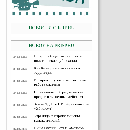
НОВОСТИ CIKRF.RU
НОВОЕ НА PRISP.RU
В Европе будут маркировать
08.08.2026
политические публикации
Как Коми развивает сельские
08.08.2026
территории
История с Куликовым – штатная
08.08.2026
работа системы
Соглашение по Ормузу может
08.08.2026
прекратить военные действия
Зачем ЛДПР и СР набросились на
08.08.2026
«Яблоко»?
Украинцы в Европе лишены
07.08.2026
всяких иллюзий
Ниша России – стать «мозгом»
07.08.2026