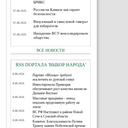
БРИКС
Россия на Кавказе как гарант
07.08.2026
безопасности
Визуальный и смысловой «якорь»
07.08.2026
для избирателя
Нападение ВСУ консолидировало
07.08.2026
общество
ВСЕ НОВОСТИ
RSS ПОРТАЛА 'ВЫБОР НАРОДА'
8.08.2026
Партию «Яблоко» требуют
исключить из думской гонки
8.08.2026
Инвестпроекты Приморья
обеспечивают рост качества жизни на
Дальнем Востоке
8.08.2026
Массовые праздники – повод
показать проделанную работу на
земле
8.08.2026
ВС РФ Наступают в районе Новой
Сечи в Сумской области
8.08.2026
Клинтон: Благосклонность Путина
Трампу важнее Нобелевской премии