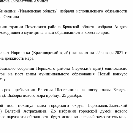
айона Сибагатулла Аминов.
Кинешмы (Ивановская область) избрали исполняющего обязанности
ва Ступина.
министрации Почепского района Брянской области избрали Андрея
уководившего муниципальным образованием в качестве врио.
совет Норильска (Красноярский край) назначил на 22 января 2021 г.
на должность мэра.
Земского собрания Пермского района (пермский край) единогласно
уры на пост главы муниципального образования. Новый конкурс
1 г.
 срок пребывания Евгения Шестернина на посту главы Бердска
ть). Выборы нового мэра пройдут 25 декабря.
 пост покинул глава городского округа Переславль-Залесский
ть) Валерий Астраханцев. До избрания городской думой нового
ого округа эти обязанности будет исполнять первый заместитель мэра