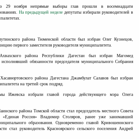
о 29 ноября непрямые выборы глав прошли в восемнадцати
зованиях.
На предыдущей неделе
депутаты избирали руководителей в
палитетах.
мутинского района Тюменской области был избран Олег Кузнецов,
зицию первого заместителя руководителя муниципалитета.
Ахвахского района Республики Дагестан был избран Магомед
 исполнявший обязанности председателя муниципального Собрания
Хасавюртовского района Дагестана Джамбулат Салавов был избран
палитета на третий срок подряд.
мы Ижевска избрали главой города действующего мэра Олега
аинского района Томской области стал председатель местного Совета
и «Единая Россия» Владимир Столяров, ранее уже занимавший
ниципального образования. Одновременно главой Кривошеинского
сти стал руководитель Красноярского сельского поселения Андрей