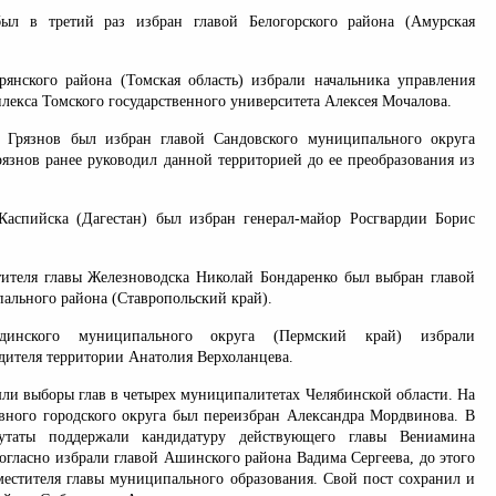
л в третий раз избран главой Белогорского района (Амурская
рянского района (Томская область) избрали начальника управления
екса Томского государственного университета Алексея Мочалова.
 Грязнов был избран главой Сандовского муниципального округа
Грязнов ранее руководил данной территорией до ее преобразования из
Каспийска (Дагестан) был избран генерал-майор Росгвардии Борис
ителя главы Железноводска Николай Бондаренко был выбран главой
ального района (Ставропольский край).
динского муниципального округа (Пермский край) избрали
дителя территории Анатолия Верхоланцева.
шли выборы глав в четырех муниципалитетах Челябинской области. На
вного городского округа был переизбран Александра Мордвинова. В
утаты поддержали кандидатуру действующего главы Вениамина
огласно избрали главой Ашинского района Вадима Сергеева, до этого
местителя главы муниципального образования. Свой пост сохранил и