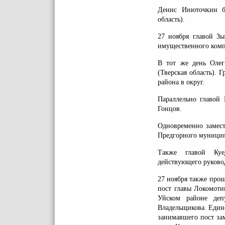
Денис Инюточкин бы
область).
27 ноября главой Зы
имущественного компл
В тот же день Олег
(Тверская область). 
района в округ.
Параллельно главой 
Гонцов.
Одновременно замест
Предгорного муницип
Также главой Куе
действующего руково
27 ноября также про
пост главы Локомоти
Уйском районе деп
Владельщикова. Един
занимавшего пост за