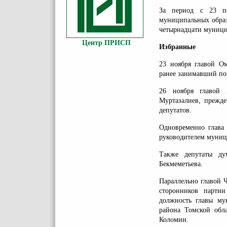
За период с 23 п
муниципальных обра
четырнадцати муници
Центр ПРИСП
Избранные
23 ноября главой О
ранее занимавший по
26 ноября главой 
Муртазалиев, прежде
депутатов.
Одновременно глава 
руководителем муници
Также депутаты ду
Бекмеметьева.
Параллельно главой Ч
сторонников парти
должность главы му
района Томской обла
Коломин.