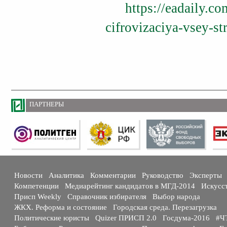
https://eadaily.c
cifrovizaciya-vsey-st
ПАРТНЕРЫ
Новости
Аналитика
Комментарии
Руководство
Эксперты
Компетенции
Медиарейтинг кандидатов в МГД-2014
Искусс
Присп Weekly
Справочник избирателя
Выбор народа
ЖКХ. Реформа и состояние
Городская среда. Перезагрузка
Политические юристы
Quizer ПРИСП 2.0
Госдума-2016
#Ч