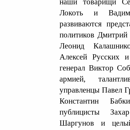
наши товарищи Се
Локоть и Вадим
развиваются предст
политиков Дмитрий
Леонид Калашник
Алексей Русских и
генерал Виктор Соб
армией, талантл
управленцы Павел Г
Константин Бабк
публицисты Зах
Шаргунов и целы