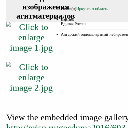
изображения
Иркутская область
Регион(ы)
агитматериалов
Партия:
Единая Россия
Ангарский одномандатный избирател
View the embedded image gallery 
http://prisp.ru/gosduma2016/603