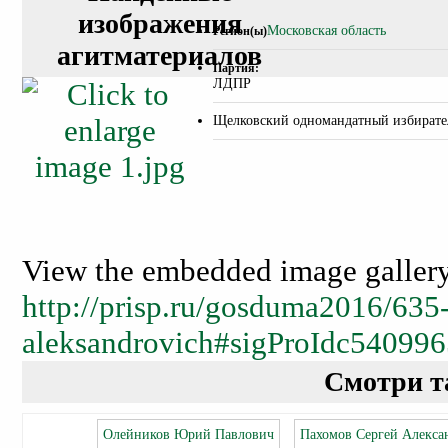
изображения
Московская область
Регион(ы)
агитматериалов
Партия:
ЛДПР
Щелковский одномандатный избирате
View the embedded image gallery 
http://prisp.ru/gosduma2016/635-
aleksandrovich#sigProIdc54099
Смотри т
Олейников Юрий Павлович
Пахомов Сергей Алекса