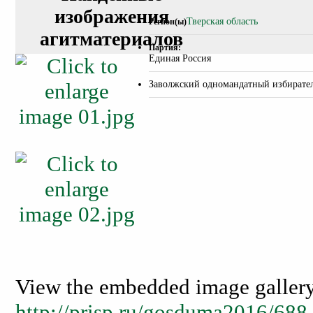
изображения
Тверская область
Регион(ы)
агитматериалов
Партия:
Единая Россия
Заволжский одномандатный избирате
View the embedded image gallery 
http://prisp.ru/gosduma2016/688-