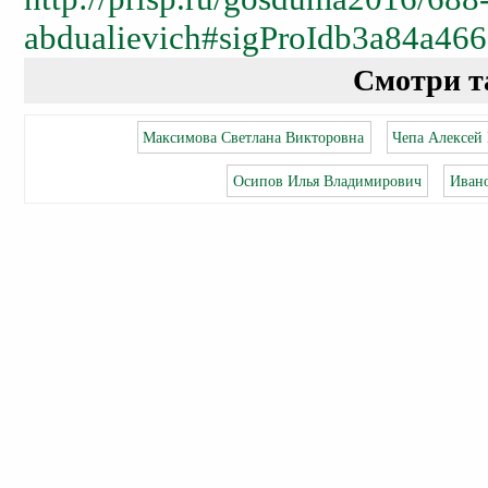
abdualievich#sigProIdb3a84a466
Смотри т
Максимова Светлана Викторовна
Чепа Алексей
Осипов Илья Владимирович
Иван