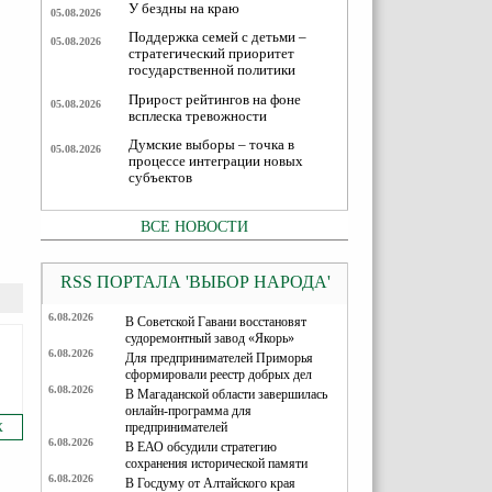
У бездны на краю
05.08.2026
Поддержка семей с детьми –
05.08.2026
стратегический приоритет
государственной политики
Прирост рейтингов на фоне
05.08.2026
всплеска тревожности
Думские выборы – точка в
05.08.2026
процессе интеграции новых
субъектов
ВСЕ НОВОСТИ
RSS ПОРТАЛА 'ВЫБОР НАРОДА'
6.08.2026
В Советской Гавани восстановят
судоремонтный завод «Якорь»
6.08.2026
Для предпринимателей Приморья
сформировали реестр добрых дел
6.08.2026
В Магаданской области завершилась
онлайн-программа для
предпринимателей
Х
6.08.2026
В ЕАО обсудили стратегию
сохранения исторической памяти
6.08.2026
В Госдуму от Алтайского края