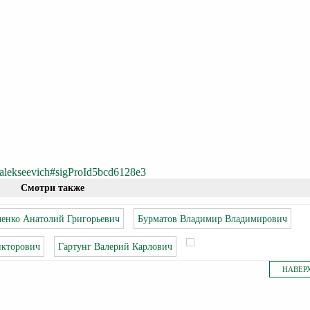
g-alekseevich#sigProId5bcd6128e3
Смотри также
енко Анатолий Григорьевич
Бурматов Владимир Владимирович
икторович
Гартунг Валерий Карлович
НАВЕР