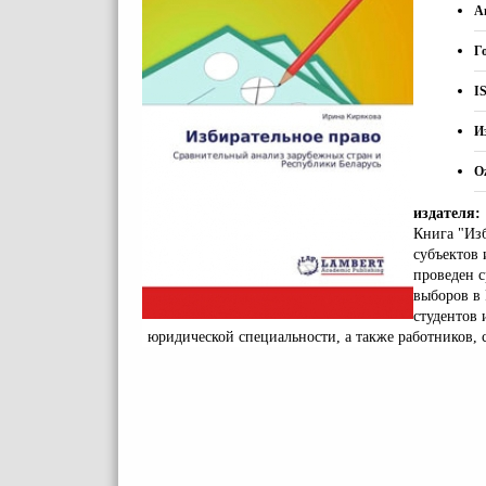
А
Г
I
И
O
издателя:
Книга "Из
субъектов 
проведен с
выборов в 
студентов 
юридической специальности, а также работников,