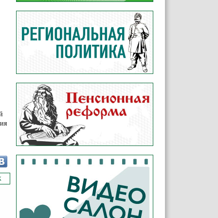
й
ния
Х