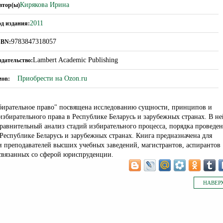
Кирякова Ирина
втор(ы)
2011
од издания:
9783847318057
SBN:
Lambert Academic Publishing
здательство:
Приобрести на Ozon.ru
zon:
бирательное право" посвящена исследованию сущности, принципов и
избирательного права в Республике Беларусь и зарубежных странах. В не
равнительный анализ стадий избирательного процесса, порядка проведе
Республике Беларусь и зарубежных странах. Книга предназначена для
и преподавателей высших учебных заведений, магистрантов, аспирантов
 связанных со сферой юриспруденции.
НАВЕР