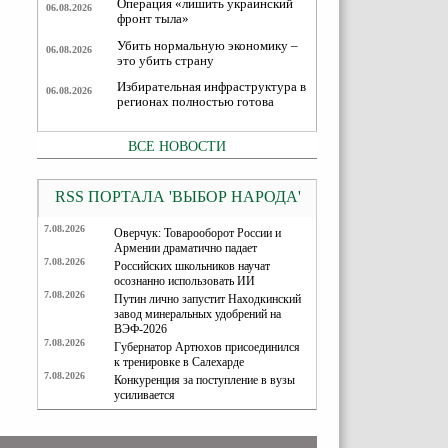
Операция «лишить украинский
06.08.2026
фронт тыла»
Убить нормальную экономику –
06.08.2026
это убить страну
Избирательная инфраструктура в
06.08.2026
регионах полностью готова
ВСЕ НОВОСТИ
RSS ПОРТАЛА 'ВЫБОР НАРОДА'
7.08.2026
Оверчук: Товарооборот России и
Армении драматично падает
7.08.2026
Российских школьников научат
осознанно использовать ИИ
7.08.2026
Путин лично запустит Находкинский
завод минеральных удобрений на
ВЭФ-2026
7.08.2026
Губернатор Артюхов присоединился
к тренировке в Салехарде
7.08.2026
Конкуренция за поступление в вузы
усиливается