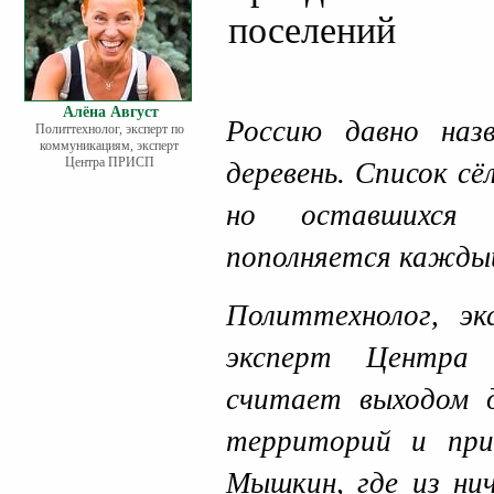
поселений
Алёна Август
Россию давно наз
Политтехнолог, эксперт по
коммуникациям, эксперт
Центра ПРИСП
деревень. Список с
но оставшихся 
пополняется каждый
Политтехнолог, эк
эксперт Цент
считает выходом д
территорий и при
Мышкин, где из нич