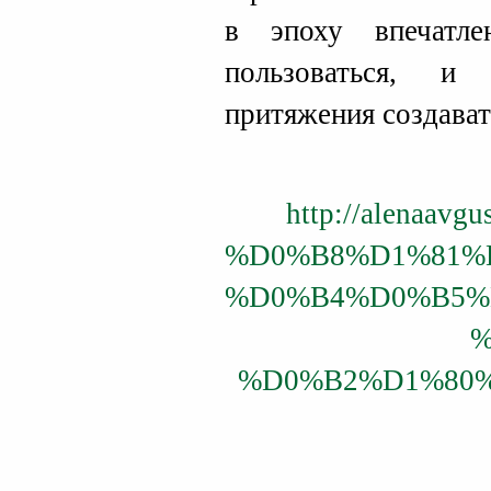
в эпоху впечатле
пользоваться, и
притяжения создават
http://alenaavgu
%D0%B8%D1%81%
%D0%B4%D0%B5%
%
%D0%B2%D1%80