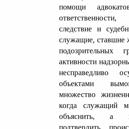
помощи адвокат
ответственности,
следствие и судеб
служащие, ставшие 
подозрительных 
активности надзорны
несправедливо о
объектами вымог
множество жизнен
когда служащий м
объяснить, а гл
подтвердить прои