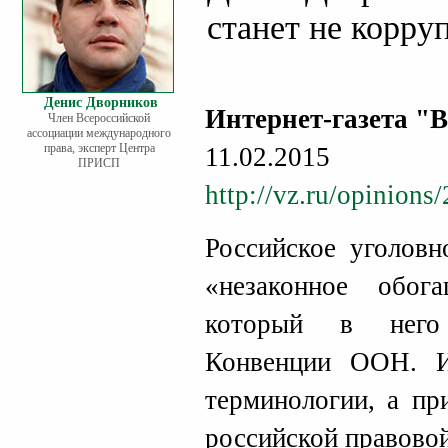
станет не корру
Денис Дворников
Интернет-газета "В
Член Всероссийской
ассоциации международного
права, эксперт Центра
11.02.2015
ПРИСП
http://vz.ru/opinion
Российское уголовн
«незаконное обо
который в него 
Конвенции ООН. 
терминологии, а пр
российской правово