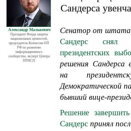
Сандерса увенча
Сенатор от штата 
Александр Малькевич
Президент Фонда защиты
национальных ценностей,
Сандерс снял с
председатель Комиссии ОП
РФ по развитию
президентских вы
информационного
сообщества, эксперт Центра
ПРИСП
решения Сандерса 
на президент
Демократической п
бывший вице-презид
Решение завершит
Сандерс
принял посл