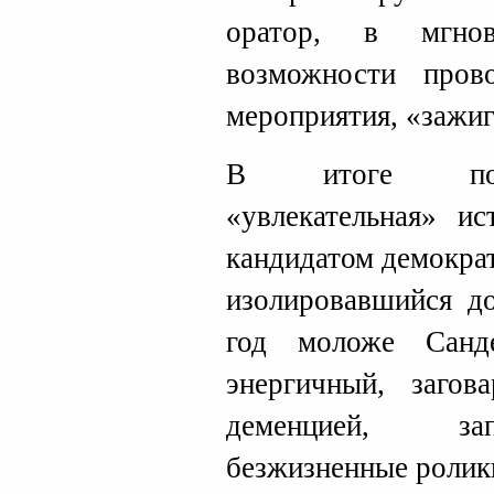
оратор, в мгно
возможности пров
мероприятия, «зажиг
В итоге полу
«увлекательная» ис
кандидатом демокра
изолировавшийся до
год моложе Санд
энергичный, загов
деменцией, за
безжизненные ролик