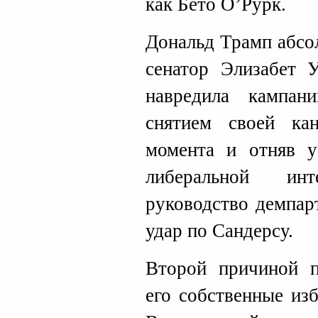
как Бето О’Рурк.
Дональд Трамп абсо
сенатор Элизабет 
навредила кампан
снятием своей ка
момента и отняв у
либеральной ин
руководство демпар
удар по Сандерсу.
Второй причиной п
его собственные из