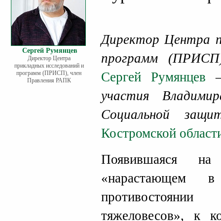
Директор Центра п
Сергей Румянцев
программ (ПРИСП
Директор Центра
прикладных исследований и
программ (ПРИСП), член
Сергей Румянцев
– 
Правления РАПК
участия Владими
Социальной защ
Костромской област
Появившаяся н
«нарастающем в
противостояни
тяжеловесов», к к