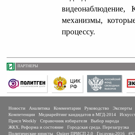
видеонаблюдение
механизмы, которы
процессу.
ПАРТНЕРЫ
Новости
Аналитика
Комментарии
Руководство
Эксперты
Компетенции
Медиарейтинг кандидатов в МГД-2014
Искусс
Присп Weekly
Справочник избирателя
Выбор народа
ЖКХ. Реформа и состояние
Городская среда. Перезагрузка
Политические юристы
Quizer ПРИСП 2.0
Госдума-2016
#Ч