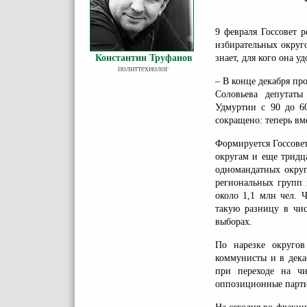
9 февраля Госсовет 
избирательных округ
Константин Труфанов
знает, для кого она уд
политтехнолог
– В конце декабря п
Соловьева депутаты
Удмуртии с 90 до 60
сокращено: теперь вме
Формируется Госсове
округам и еще тридц
одномандатных округ
региональных групп 
около 1,1 млн чел. 
такую разницу в чис
выборах.
По нарезке округо
коммунисты и в дека
при переходе на чи
оппозиционные парти