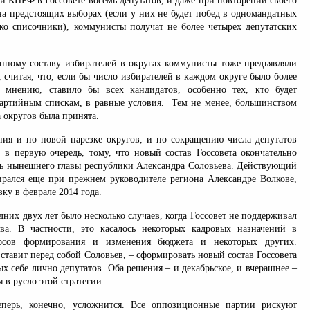
и КПРФ в Госсовете восемь депутатов, и даже при повторении своего
 на предстоящих выборах (если у них не будет побед в одномандатных
лько списочники), коммунисты получат не более четырех депутатских
енному составу избирателей в округах коммунисты тоже предъявляли
 считая, что, если бы число избирателей в каждом округе было более
 мнению, ставило бы всех кандидатов, особенно тех, кто будет
партийным спискам, в равные условия. Тем не менее, большинством
а округов была принята.
ния и по новой нарезке округов, и по сокращению числа депутатов
, в первую очередь, тому, что новый состав Госсовета окончательно
ль нынешнего главы республики Александра Соловьева. Действующий
бирался еще при прежнем руководителе региона Александре Волкове,
вку в феврале 2014 года.
них двух лет было несколько случаев, когда Госсовет не поддерживал
ва. В частности, это касалось некоторых кадровых назначений в
росов формирования и изменения бюджета и некоторых других.
 ставит перед собой Соловьев, – сформировать новый состав Госсовета
ных себе лично депутатов. Оба решения – и декабрьское, и вчерашнее –
 в русло этой стратегии.
еперь, конечно, усложнится. Все оппозиционные партии рискуют