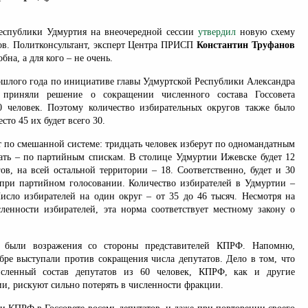
республики Удмуртия на внеочередной сессии
утвердил
новую схему
ов. Политконсультант, эксперт Центра ПРИСП
Константин Труфанов
обна, а для кого – не очень.
рошлого года по инициативе главы Удмуртской Республики Александра
 приняли решение о сокращении численного состава Госсовета
 человек. Поэтому количество избирательных округов также было
сто 45 их будет всего 30.
т по смешанной системе: тридцать человек изберут по одномандатным
ать – по партийным спискам. В столице Удмуртии Ижевске будет 12
ов, на всей остальной территории – 18. Соответственно, будет и 30
при партийном голосовании. Количество избирателей в Удмуртии –
Число избирателей на один округ – от 35 до 46 тысяч. Несмотря на
ленности избирателей, эта норма соответствует местному закону о
в были возражения со стороны представителей КПРФ. Напомню,
бре выступали против сокращения числа депутатов. Дело в том, что
сленный состав депутатов из 60 человек, КПРФ, как и другие
и, рискуют сильно потерять в численности фракции.