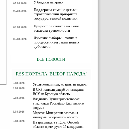
У бездны на краю
05.08.2026
Поддержка семей с детьми –
05.08.2026
стратегический приоритет
государственной политики
Прирост рейтингов на фоне
05.08.2026
всплеска тревожности
Думские выборы – точка в
05.08.2026
процессе интеграции новых
субъектов
ВСЕ НОВОСТИ
RSS ПОРТАЛА 'ВЫБОР НАРОДА'
6.08.2026
Уголь экономится, но цены не падают
6.08.2026
В СКР назвали ущерб от нападения
ВСУ на Курскую область
6.08.2026
Владимир Путин приветствовал
участников Российско-Киргизского
форума
6.08.2026
Марсель Миннуллин возглавил
минздрав Запорожской области
6.08.2026
На три мандата в ГД от Омской
области претендуют 25 кандидатов