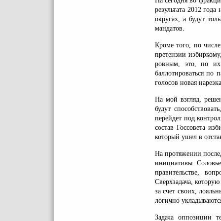
На сегодня во фракци
результата 2012 года
округах, а будут то
мандатов.
Кроме того, по числ
претензии избиркому,
ровным, это, по их
баллотироваться по 
голосов новая нарезк
На мой взгляд, реше
будут способствовать
перейдет под контро
состав Госсовета из
который ушел в отста
На протяжении послед
инициативы Соловье
правительстве, воп
Сверхзадача, которую
за счет своих, лояль
логично укладываются
Задача оппозиции т