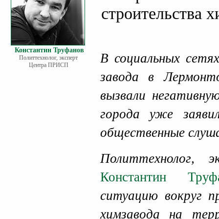
строительства х
Константин Труфанов
В социальных сетя
Политтехнолог, эксперт
Центра ПРИСП
завода в Лермон
вызвали негативну
города уже заяви
общественные слуша
Политтехнолог, 
Константин Труф
ситуацию вокруг п
химзавода на тер