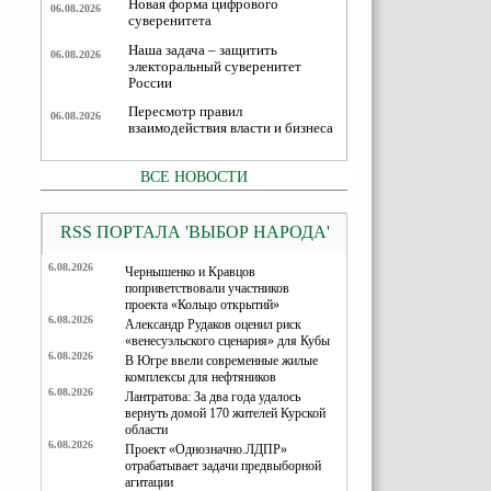
Новая форма цифрового
06.08.2026
суверенитета
Наша задача – защитить
06.08.2026
электоральный суверенитет
России
Пересмотр правил
06.08.2026
взаимодействия власти и бизнеса
ВСЕ НОВОСТИ
RSS ПОРТАЛА 'ВЫБОР НАРОДА'
6.08.2026
Чернышенко и Кравцов
поприветствовали участников
проекта «Кольцо открытий»
6.08.2026
Александр Рудаков оценил риск
«венесуэльского сценария» для Кубы
6.08.2026
В Югре ввели современные жилые
комплексы для нефтяников
6.08.2026
Лантратова: За два года удалось
вернуть домой 170 жителей Курской
области
6.08.2026
Проект «Однозначно.ЛДПР»
отрабатывает задачи предвыборной
агитации