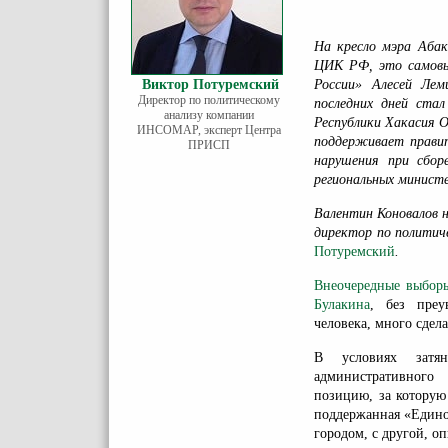
На кресло мэра Аба
ЦИК РФ, это самовы
Виктор Потуремский
России» Алесей Ле
Директор по политическому
последних дней ста
анализу компании
Республики Хакасия О
ИНСОМАР, эксперт Центра
поддерживает правит
ПРИСП
нарушения при сбор
региональных министе
Валентин Коновалов 
директор по полити
Потуремский
.
Внеочередные выбор
Булакина
, без преу
человека, много сдел
В условиях затян
административного
позицию, за которую
поддержанная «Едино
городом, с другой, 