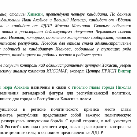
кана, столицы
Хакасии
, претендуют четыре кандидата. По данным
движенцы Иван Аксёнов и Василий Мельцер, кандидат от «Единой
мин и кандидат от ЛДПР Михаил Молчанов. Главным событием
л отказ в регистрации действующего депутата Верховного совета
лега Иванова, которого, по мнению экспертного сообщества, негласно
ельство республики. Поводом для отказа стали административные
е подписей за кандидатуру Иванова, собранные у служащих ряда
рств, находящихся на рабочих местах в рабочее время.
не получит контроль над административным центром Хакасии, уверен
ческому анализу компании ИНСОМАР, эксперт Центра ПРИСП
Виктор
ы мэра Абакана
назначены в связи с
гибелью главы города Николая
величения легендарной фигуры для республиканской политики,
авшего для города и Республики Хакасия в целом.
увшегося в регионе политического кризиса место главы
 центра республики представляет собой важную политическую
 развернулась нешуточная борьба. С одной стороны, в ней участвует
й Россией» команда прежнего мэра, желающая сохранить контроль за
оппозиционные силы, в основном представленные ЛДПР.