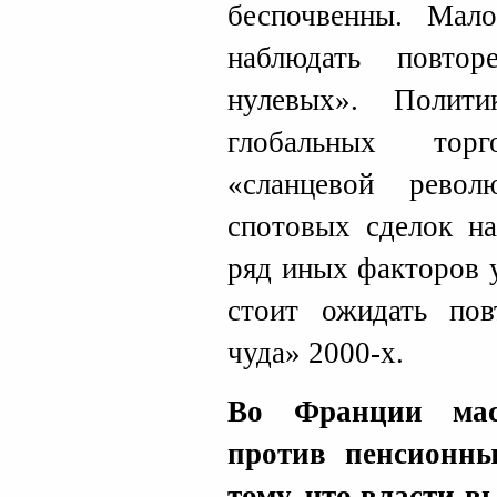
беспочвенны. Мал
наблюдать повто
нулевых». Поли
глобальных тор
«сланцевой револ
спотовых сделок на
ряд иных факторов 
стоит ожидать пов
чуда» 2000-х.
Во Франции мас
против пенсионн
тому, что власти 