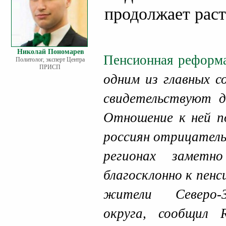
продолжает рас
Николай Пономарев
Пенсионная рефор
Политолог, эксперт Центра
ПРИСП
одним из главных с
свидетельствуют д
Отношение к ней п
россиян отрицатель
регионах заметн
благосклонно к пен
жители Северо-З
округа, сообщил