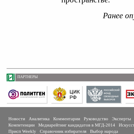
Ранее оп
ПАРТНЕРЫ
Новости
Аналитика
Комментарии
Руководство
Эксперты
Компетенции
Медиарейтинг кандидатов в МГД-2014
Искусс
Присп Weekly
Справочник избирателя
Выбор народа