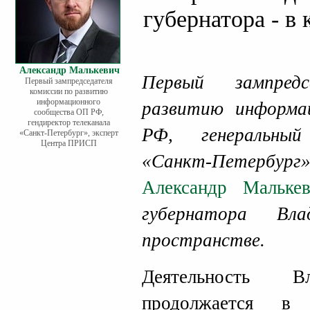
губернатора - в
Александр Малькевич
Первый зампред
Первый зампредседателя
комиссии по развитию
информационного
развитию информа
сообщества ОП РФ,
гендиректор телеканала
РФ, генеральный
«Санкт-Петербург», эксперт
Центра ПРИСП
«Санкт-Петербург
Александр Мальке
губернатора Вл
пространстве.
Деятельность В
продолжается в 