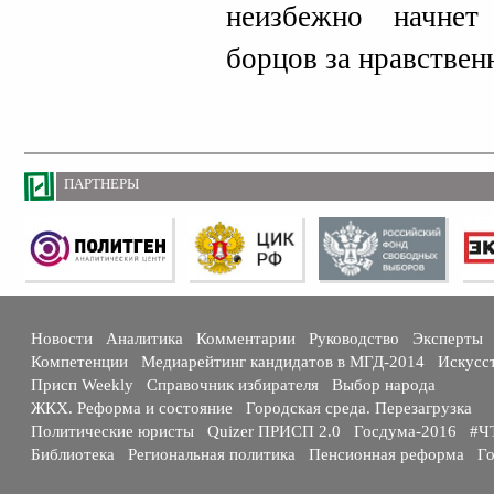
неизбежно начнет
борцов за нравствен
ПАРТНЕРЫ
Новости
Аналитика
Комментарии
Руководство
Эксперты
Компетенции
Медиарейтинг кандидатов в МГД-2014
Искусс
Присп Weekly
Справочник избирателя
Выбор народа
ЖКХ. Реформа и состояние
Городская среда. Перезагрузка
Политические юристы
Quizer ПРИСП 2.0
Госдума-2016
#Ч
Библиотека
Региональная политика
Пенсионная реформа
Го