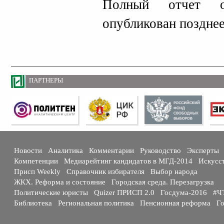
Полный отчет о
опубликован позднее
ПАРТНЕРЫ
Новости
Аналитика
Комментарии
Руководство
Эксперты
Компетенции
Медиарейтинг кандидатов в МГД-2014
Искусс
Присп Weekly
Справочник избирателя
Выбор народа
ЖКХ. Реформа и состояние
Городская среда. Перезагрузка
Политические юристы
Quizer ПРИСП 2.0
Госдума-2016
#Ч
Библиотека
Региональная политика
Пенсионная реформа
Го